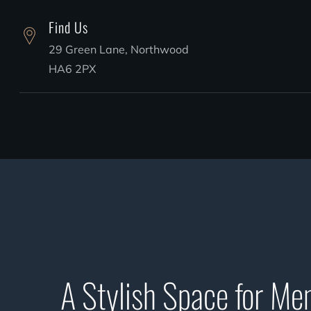
Find Us
29 Green Lane, Northwood
HA6 2PX
A Stylish Space for M