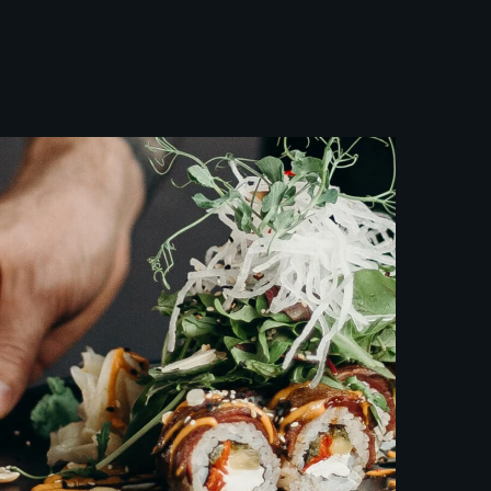
Enhancing Your Feelings
Food