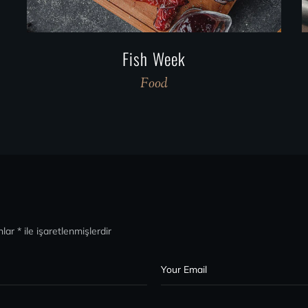
Gifts of the Sea
Food
Recipes
nlar
*
ile işaretlenmişlerdir