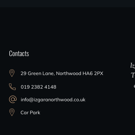
Contacts
I
29 Green Lane, Northwood HA6 2PX
T
019 2382 4148
info@izgaranorthwood.co.uk
Car Park